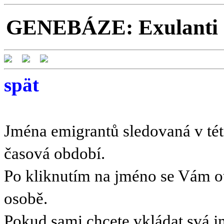
GENEBÁZE: Exulanti a
spät
Jména emigrantů sledovaná v této
časová období.
Po kliknutím na jméno se Vám o
osobě.
Pokud sami chcete vkládat svá 