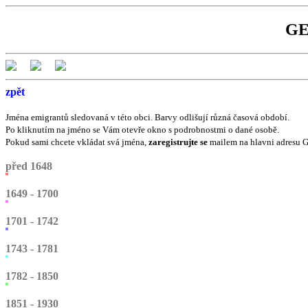
GE
zpět
Jména emigrantů sledovaná v této obci. Barvy odlišují různá časová období.
Po kliknutím na jméno se Vám otevře okno s podrobnostmi o dané osobě.
Pokud sami chcete vkládat svá jména,
zaregistrujte se
mailem na hlavni adresu 
před 1648
1649 - 1700
1701 - 1742
1743 - 1781
1782 - 1850
1851 - 1930