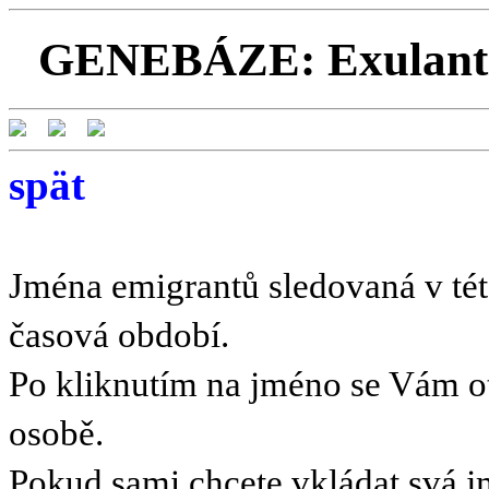
GENEBÁZE: Exulanti 
spät
Jména emigrantů sledovaná v této
časová období.
Po kliknutím na jméno se Vám o
osobě.
Pokud sami chcete vkládat svá 