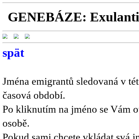
GENEBÁZE: Exulanti a
spät
Jména emigrantů sledovaná v této
časová období.
Po kliknutím na jméno se Vám o
osobě.
Pokud sami chcete vkládat svá 