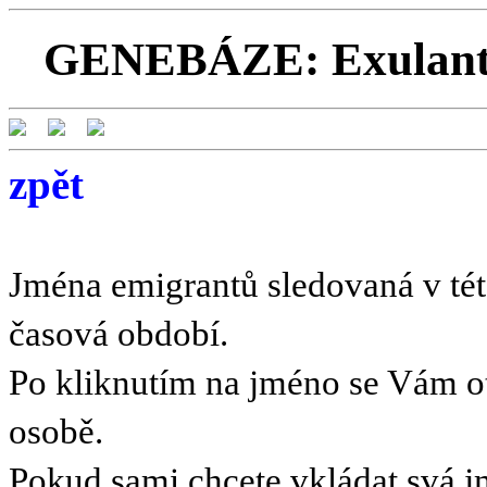
GENEBÁZE: Exulanti 
zpět
Jména emigrantů sledovaná v této
časová období.
Po kliknutím na jméno se Vám o
osobě.
Pokud sami chcete vkládat svá 