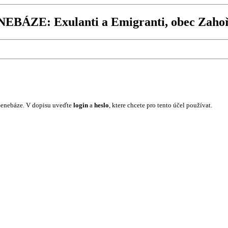
EBÁZE: Exulanti a Emigranti, obec Zaho
Genebáze. V dopisu uveďte
login
a
heslo
, ktere chcete pro tento účel používat.