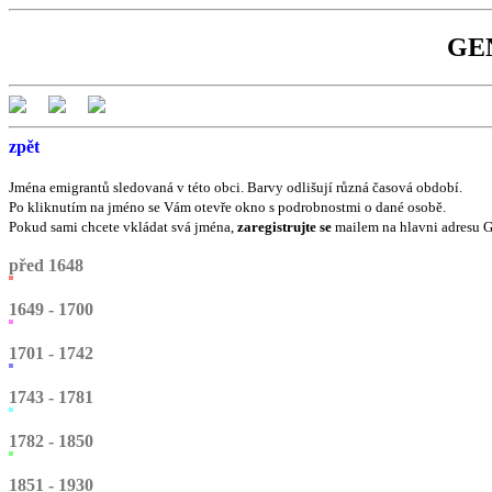
GEN
zpět
Jména emigrantů sledovaná v této obci. Barvy odlišují různá časová období.
Po kliknutím na jméno se Vám otevře okno s podrobnostmi o dané osobě.
Pokud sami chcete vkládat svá jména,
zaregistrujte se
mailem na hlavni adresu 
před 1648
1649 - 1700
1701 - 1742
1743 - 1781
1782 - 1850
1851 - 1930