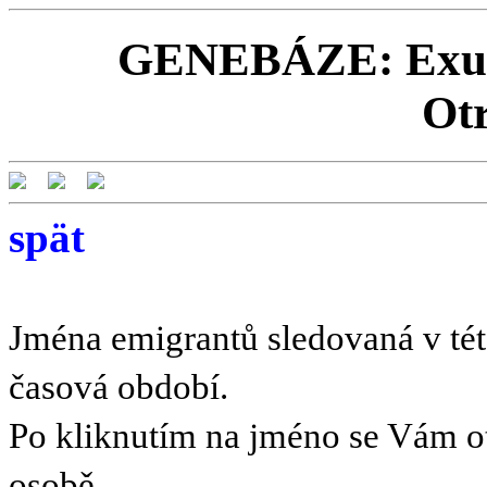
GENEBÁZE: Exulan
Ot
spät
Jména emigrantů sledovaná v této
časová období.
Po kliknutím na jméno se Vám o
osobě.