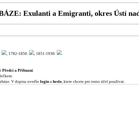
ZE: Exulanti a Emigranti, okres Ústí nad
:
, 1782-1850:
, 1851-1930:
.
ci
Předci a Příbuzní
.
olečkem.
ebáze. V dopisu uveďte
login
a
heslo
, ktere chcete pro tento účel používat.