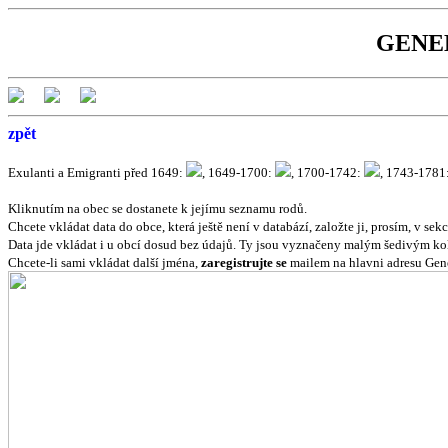
GENEBÁ
zpět
Exulanti a Emigranti před 1649:
, 1649-1700:
, 1700-1742:
, 1743-1781
Kliknutím na obec se dostanete k jejímu seznamu rodů.
Chcete vkládat data do obce, která ještě není v databází, založte ji, prosím, v sek
Data jde vkládat i u obcí dosud bez údajů. Ty jsou vyznačeny malým šedivým k
Chcete-li sami vkládat další jména,
zaregistrujte se
mailem na hlavni adresu Gen