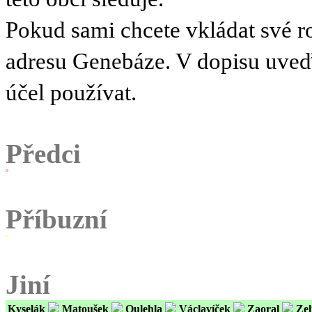
Pokud sami chcete vkládat své r
adresu Genebáze. V dopisu uve
účel používat.
Předci
Příbuzní
Jiní
Kyselák
Matoušek
Oulehla
Václavíček
Zaoral
Zel