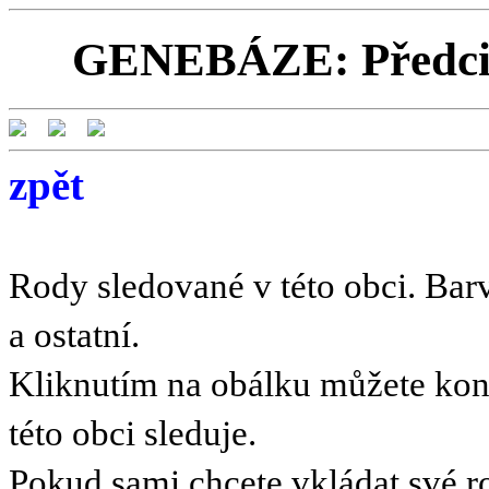
GENEBÁZE: Předci a
zpět
Rody sledované v této obci. Barv
a ostatní.
Kliknutím na obálku můžete kont
této obci sleduje.
Pokud sami chcete vkládat své r