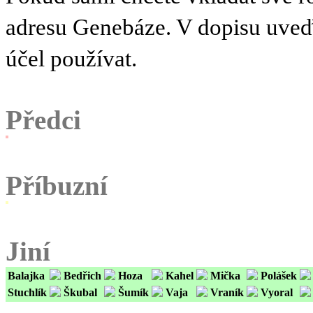
adresu Genebáze. V dopisu uve
účel používat.
Předci
Příbuzní
Jiní
Balajka
Bedřich
Hoza
Kahel
Mička
Polášek
Stuchlík
Škubal
Šumík
Vaja
Vraník
Vyoral