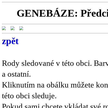
GENEBÁZE: Předci a
zpět
Rody sledované v této obci. Barv
a ostatní.
Kliknutím na obálku můžete kont
této obci sleduje.
Pokud sami chcete vkládat své r