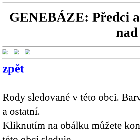
GENEBÁZE: Předci a P
nad
zpět
Rody sledované v této obci. Barv
a ostatní.
Kliknutím na obálku můžete kont
této obci sleduje.