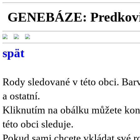
GENEBÁZE: Predkovia
spät
Rody sledované v této obci. Barv
a ostatní.
Kliknutím na obálku můžete kont
této obci sleduje.
Pokud sami chcete vkládat své r