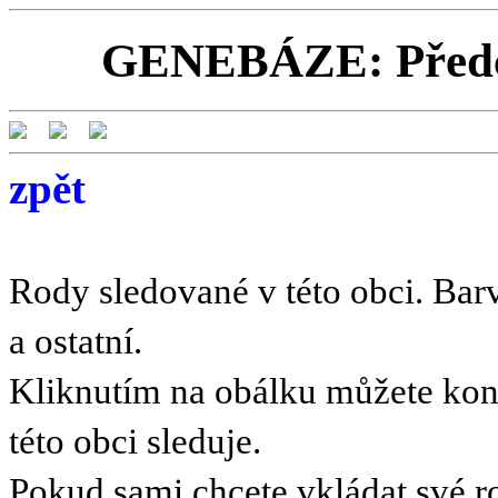
GENEBÁZE: Předci 
zpět
Rody sledované v této obci. Barv
a ostatní.
Kliknutím na obálku můžete kont
této obci sleduje.
Pokud sami chcete vkládat své r