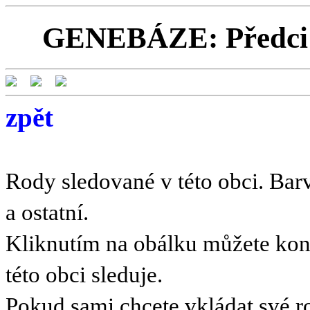
GENEBÁZE: Předci a
zpět
Rody sledované v této obci. Barv
a ostatní.
Kliknutím na obálku můžete kont
této obci sleduje.
Pokud sami chcete vkládat své r