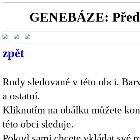
GENEBÁZE: Předci 
zpět
Rody sledované v této obci. Barv
a ostatní.
Kliknutím na obálku můžete kont
této obci sleduje.
Pokud sami chcete vkládat své r