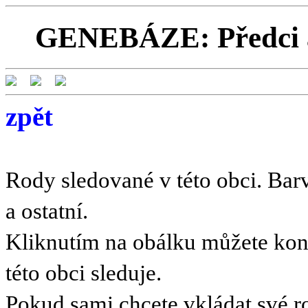
GENEBÁZE: Předci a
zpět
Rody sledované v této obci. Barv
a ostatní.
Kliknutím na obálku můžete kont
této obci sleduje.
Pokud sami chcete vkládat své r