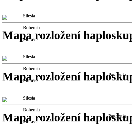
Silesia
Bohemia
Mapa rozložení haploskup
Moravia
Silesia
Bohemia
Mapa rozložení haplosku
Pannonia
Moravia
Silesia
Bohemia
Mapa rozložení haplosku
Pannonia
Moravia