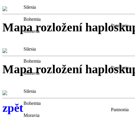
Silesia
Bohemia
Mapa rozložení haplosku
Pannonia
Moravia
Silesia
Bohemia
Mapa rozložení haplosku
Pannonia
Moravia
Silesia
Bohemia
zpět
Pannonia
Moravia