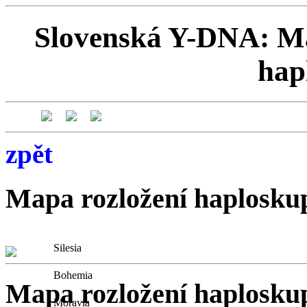
Slovenská Y-DNA: Ma
hap
zpět
Mapa rozložení haplosku
Silesia
Bohemia
Mapa rozložení haplosku
Moravia